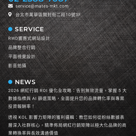
service@mates-mkt.com
台北市萬華區開封街二段10號3F
SERVICE
RWD響應式網站設計
品牌整合行銷
平面視覺設計
影音拍攝
NEWS
2026 網紅行銷 ROI 優化全攻略：告別無效流量，掌握 5 大
數據指標與 AI 篩選策略，全面提升您的品牌轉化率與專案
投資報酬率！
透視 KOL 影響力矩陣的獲利邏輯：教您如何從粉絲數據表
層深入社群核心，精準佈局網紅行銷矩陣以極大化品牌的商
業轉換率與長效溝通價值