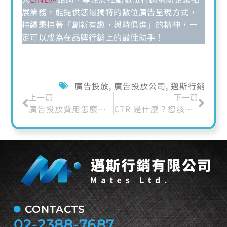
展業務，能提供您最獨特的數位廣告呈現方式，
持續秉持著「創新有趣，與時俱進」的精神，一
定可以成為在品牌行銷上的最佳助手！
廣告投放
,
廣告投放公司
,
邁斯行銷
上一篇
下一篇
廣告投放費用怎麼抓？Google、FB、IG廣告投放費用
CTR 是什麼？您該如何提升 SEO、廣告與 AI 回答內容的點擊率策略全解析
CONTACTS
02-2388-7687