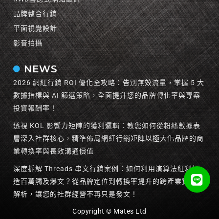
品牌整合行銷
平面視覺設計
影音拍攝
NEWS
2026 網紅行銷 ROI 優化全攻略：告別無效流量，掌握 5 大
數據指標與 AI 篩選策略，全面提升您的品牌轉化率與專案
投資報酬率！
透視 KOL 影響力矩陣的獲利邏輯：教您如何從粉絲數據表
層深入社群核心，精準佈局網紅行銷矩陣以極大化品牌的商
業轉換率與長效溝通價值
深度拆解 Threads 串文行銷案例：如何利用演算法紅利打
造百萬觸及爆文？從品牌定位到轉換率提升的跨產業實戰全
解析，讓您的社群經營不再只是發文！
Copyright © Mates Ltd