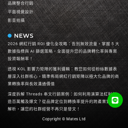
品牌整合行銷
平面視覺設計
影音拍攝
NEWS
2026 網紅行銷 ROI 優化全攻略：告別無效流量，掌握 5 大
數據指標與 AI 篩選策略，全面提升您的品牌轉化率與專案
投資報酬率！
透視 KOL 影響力矩陣的獲利邏輯：教您如何從粉絲數據表
層深入社群核心，精準佈局網紅行銷矩陣以極大化品牌的商
業轉換率與長效溝通價值
深度拆解 Threads 串文行銷案例：如何利用演算法紅利打
造百萬觸及爆文？從品牌定位到轉換率提升的跨產業實戰全
解析，讓您的社群經營不再只是發文！
Copyright © Mates Ltd