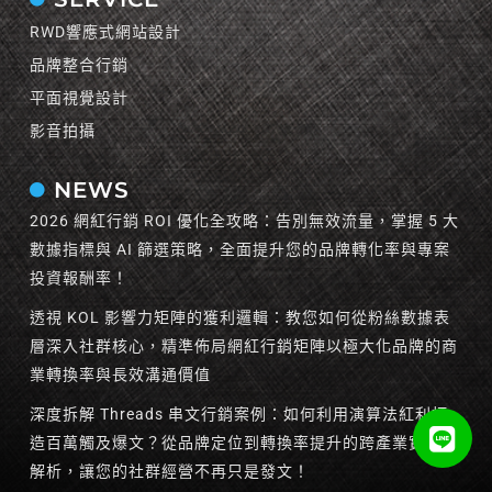
RWD響應式網站設計
品牌整合行銷
平面視覺設計
影音拍攝
NEWS
2026 網紅行銷 ROI 優化全攻略：告別無效流量，掌握 5 大
數據指標與 AI 篩選策略，全面提升您的品牌轉化率與專案
投資報酬率！
透視 KOL 影響力矩陣的獲利邏輯：教您如何從粉絲數據表
層深入社群核心，精準佈局網紅行銷矩陣以極大化品牌的商
業轉換率與長效溝通價值
深度拆解 Threads 串文行銷案例：如何利用演算法紅利打
造百萬觸及爆文？從品牌定位到轉換率提升的跨產業實戰全
解析，讓您的社群經營不再只是發文！