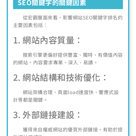
SEO關鍵字的關鍵因素
從宏觀層面來看，影響網站SEO關鍵字排名的
主要因素包括：
1. 網站內容質量：
搜索引擎更偏好提供豐富、獨特、有價值內容
的網站。內容要求專業、深入、易讀。
2. 網站結構和技術優化：
網站架構合理、頁面load速度快、響應式設
計等都是關鍵。
3. 外部鏈接建設：
獲得來自權威網站的優質外部鏈接，有助於提