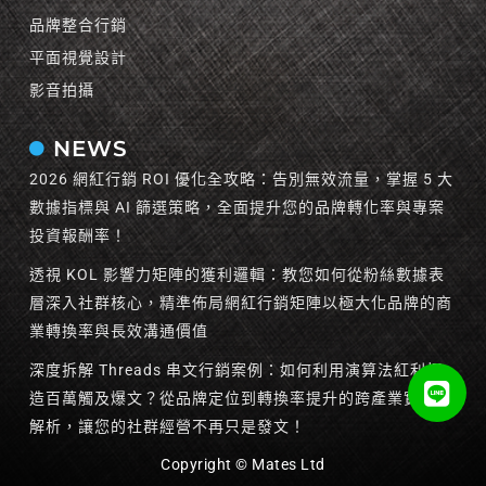
品牌整合行銷
平面視覺設計
影音拍攝
NEWS
2026 網紅行銷 ROI 優化全攻略：告別無效流量，掌握 5 大
數據指標與 AI 篩選策略，全面提升您的品牌轉化率與專案
投資報酬率！
透視 KOL 影響力矩陣的獲利邏輯：教您如何從粉絲數據表
層深入社群核心，精準佈局網紅行銷矩陣以極大化品牌的商
業轉換率與長效溝通價值
深度拆解 Threads 串文行銷案例：如何利用演算法紅利打
造百萬觸及爆文？從品牌定位到轉換率提升的跨產業實戰全
解析，讓您的社群經營不再只是發文！
Copyright © Mates Ltd