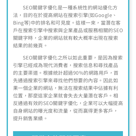
SEO關鍵字優化是一種系統性的網站優化方
法，目的在於提高網站在搜索引擎(如Google、
Bing等)中的排名和可見度。這樣一來，當潛在客
戶在搜索引擎中搜索與企業產品或服務相關的SEO
關鍵字時，企業的網站就有較大概率出現在搜索
結果的前幾頁。
SEO關鍵字優化之所以如此重要，是因為搜索
引擎已經成為現代消費者，搜索信息和尋找產品
的主要渠道。根據統計超過90%的網路用戶，首
先通過搜索引擎來尋找他們想要的內容。因此如
果一個企業的網站，無法在搜索結果中佔據有利
位置，那麼這家企業就會失去大量潛在客戶。相
反通過有效的SEO關鍵字優化，企業可以大幅提高
自身網站的曝光度和流量，從而贏得更多客戶，
提升銷售業績。