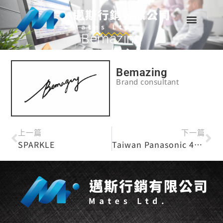
Bemazing
Bemazing
Brand consultant
上一篇
下一篇
SPARKLE
Taiwan Panasonic 45th anniversary