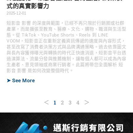
式的真實影響力
2025-12-01
短影音 影響 的深度與範圍，已經不再只限於行銷圈或社群
產業，而是擴張至教育、醫療、文化、購物、職涯與生活型
態。從 TikTok、YouTube Shorts、Reels 到 LINE
VOOM，短影音正在重新定義資訊傳遞的速度與內容形式，
甚至改寫了消費者決策方式與品牌溝通策略。過去依靠圖文
與長內容獲得曝光與轉換的時代正快速消退，短影音平台透
過演算法、流量分發與推薦機制，讓每個人都可以成為內容
生產者、意見領袖或商業行銷者。此篇將帶您全面解析 短
影音 影響 是如何改變整個時代。
➤ See More
＜
1
2
3
4
＞