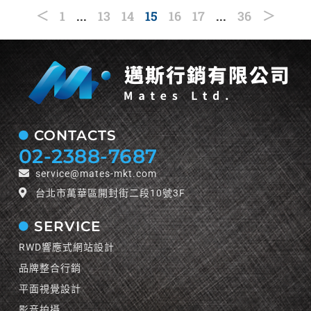
＜
1
...
13
14
15
16
17
...
36
＞
CONTACTS
02-2388-7687
service@mates-mkt.com
台北市萬華區開封街二段10號3F
SERVICE
RWD響應式網站設計
品牌整合行銷
平面視覺設計
影音拍攝